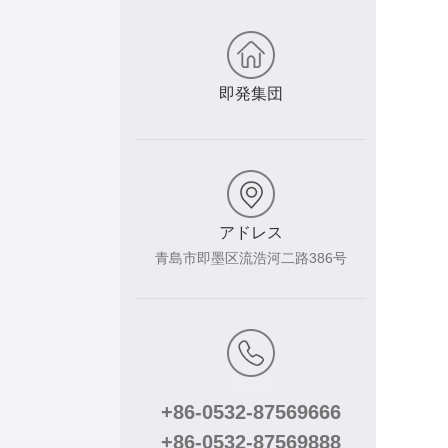
即発集団
アドレス
青島市即墨区流浩河二路386号
+86-0532-87569666
+86-0532-87569888